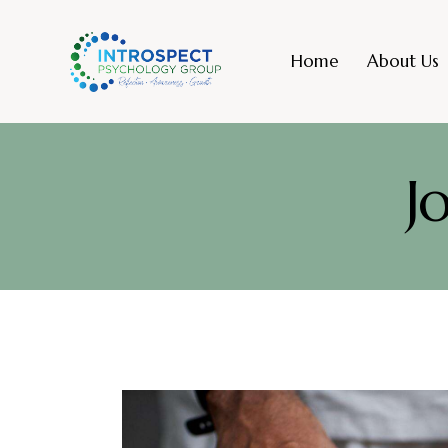
Home
About Us
J