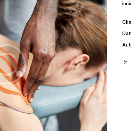
inc
Cli
Da
Aut