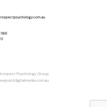
trospectpsychology.com.au
 1169
70
ntrospect Psychology Group
iewpointdigitalmedia.com.au