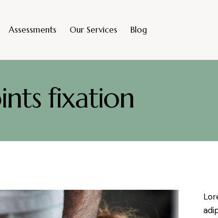
Assessments
Our Services
Blog
oints fixation
Lor
adi