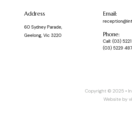
Address
Email:
reception@in
60 Sydney Parade,
Phone:
Geelong, Vic 3220
Call:
(03) 5221
(03) 5229 48
Copyright © 2025 • I
Website by
v